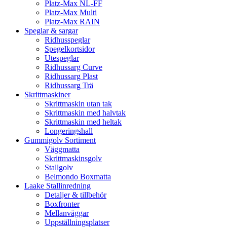
Platz-Max NL-FF
Platz-Max Multi
Platz-Max RAIN
Speglar & sargar
Ridhusspeglar
Spegelkortsidor
Utespeglar
Ridhussarg Curve
Ridhussarg Plast
Ridhussarg Trä
Skrittmaskiner
Skrittmaskin utan tak
Skrittmaskin med halvtak
Skrittmaskin med heltak
Longeringshall
Gummigolv Sortiment
Väggmatta
Skrittmaskinsgolv
Stallgolv
Belmondo Boxmatta
Laake Stallinredning
Detaljer & tillbehör
Boxfronter
Mellanväggar
Uppställningsplatser