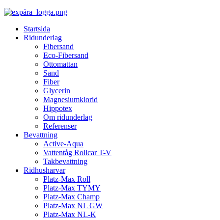
Startsida
Ridunderlag
Fibersand
Eco-Fibersand
Ottomattan
Sand
Fiber
Glycerin
Magnesiumklorid
Hippotex
Om ridunderlag
Referenser
Bevattning
Active-Aqua
Vattentåg Rollcar T-V
Takbevattning
Ridhusharvar
Platz-Max Roll
Platz-Max TYMY
Platz-Max Champ
Platz-Max NL GW
Platz-Max NL-K