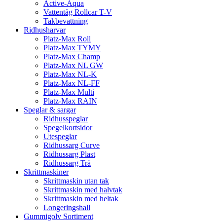
Active-Aqua
Vattentåg Rollcar T-V
Takbevattning
Ridhusharvar
Platz-Max Roll
Platz-Max TYMY
Platz-Max Champ
Platz-Max NL GW
Platz-Max NL-K
Platz-Max NL-FF
Platz-Max Multi
Platz-Max RAIN
Speglar & sargar
Ridhusspeglar
Spegelkortsidor
Utespeglar
Ridhussarg Curve
Ridhussarg Plast
Ridhussarg Trä
Skrittmaskiner
Skrittmaskin utan tak
Skrittmaskin med halvtak
Skrittmaskin med heltak
Longeringshall
Gummigolv Sortiment