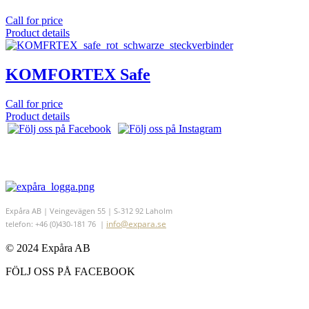
Call for price
Product details
KOMFORTEX Safe
Call for price
Product details
Expåra AB | Veingevägen 55 | S-312 92 Laholm
info@expara.se
telefon: +46 (0)430-181 76 |
© 2024 Expåra AB
FÖLJ OSS PÅ FACEBOOK