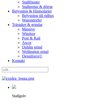
Stallfönster
Stallportar & dörrar
Belysning & Hästsolarier
Belysning till ridhus
Warendorfer
Trästaket & grindar
Massive
Windsor
Post & Rail
Ascot
Dublin grind
Wellington grind
Densiforce©
Kontakt
Stallgolv