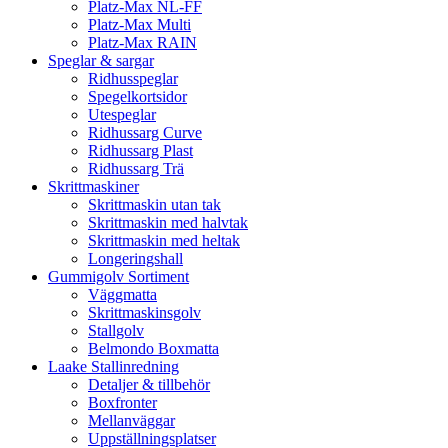
Platz-Max NL-FF
Platz-Max Multi
Platz-Max RAIN
Speglar & sargar
Ridhusspeglar
Spegelkortsidor
Utespeglar
Ridhussarg Curve
Ridhussarg Plast
Ridhussarg Trä
Skrittmaskiner
Skrittmaskin utan tak
Skrittmaskin med halvtak
Skrittmaskin med heltak
Longeringshall
Gummigolv Sortiment
Väggmatta
Skrittmaskinsgolv
Stallgolv
Belmondo Boxmatta
Laake Stallinredning
Detaljer & tillbehör
Boxfronter
Mellanväggar
Uppställningsplatser