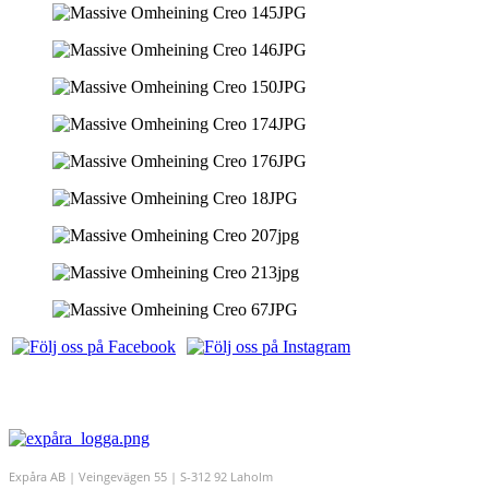
Expåra AB | Veingevägen 55 | S-312 92 Laholm