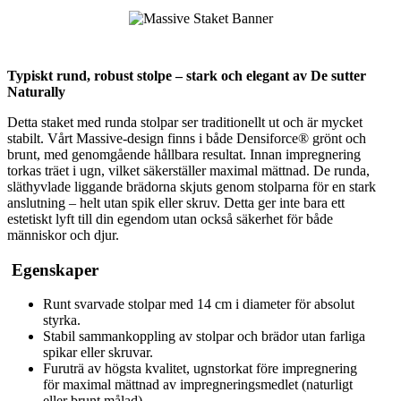
Typiskt rund, robust stolpe – stark och elegant av De sutter
Naturally
Detta staket med runda stolpar ser traditionellt ut och är mycket
stabilt. Vårt Massive-design finns i både Densiforce® grönt och
brunt, med genomgående hållbara resultat. Innan impregnering
torkas träet i ugn, vilket säkerställer maximal mättnad. De runda,
släthyvlade liggande brädorna skjuts genom stolparna för en stark
anslutning – helt utan spik eller skruv. Detta ger inte bara ett
estetiskt lyft till din egendom utan också säkerhet för både
människor och djur.
Egenskaper
Runt svarvade stolpar med 14 cm i diameter för absolut
styrka.
Stabil sammankoppling av stolpar och brädor utan farliga
spikar eller skruvar.
Furuträ av högsta kvalitet, ugnstorkat före impregnering
för maximal mättnad av impregneringsmedlet (naturligt
eller brunt målad).