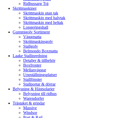
Ridhussarg Trä
Skrittmaskiner
Skrittmaskin utan tak
Skrittmaskin med halvtak
Skrittmaskin med heltak
Longeringshall
Gummigolv Sortiment
Väggmatta
Skrittmaskinsgolv
Stallgolv
Belmondo Boxmatta
Laake Stallinredning
Detaljer & tillbehör
Boxfronter
Mellanväggar
Uppställningsplatser
Stallfönster
Stallportar & dörrar
Belysning & Hästsolarier
Belysning till ridhus
Warendorfer
Trästaket & grindar
Massive
Windsor
Post & Rail