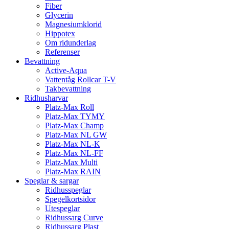
Fiber
Glycerin
Magnesiumklorid
Hippotex
Om ridunderlag
Referenser
Bevattning
Active-Aqua
Vattentåg Rollcar T-V
Takbevattning
Ridhusharvar
Platz-Max Roll
Platz-Max TYMY
Platz-Max Champ
Platz-Max NL GW
Platz-Max NL-K
Platz-Max NL-FF
Platz-Max Multi
Platz-Max RAIN
Speglar & sargar
Ridhusspeglar
Spegelkortsidor
Utespeglar
Ridhussarg Curve
Ridhussarg Plast