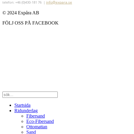
info@expara.se
telefon: +46 (0)430-181 76 |
© 2024 Expåra AB
FÖLJ OSS PÅ FACEBOOK
Startsida
Ridunderlag
Fibersand
Eco-Fibersand
Ottomattan
Sand