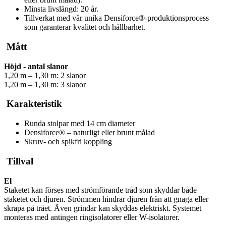
Minsta livslängd: 20 år.
Tillverkat med vår unika Densiforce®-produktionsprocess
som garanterar kvalitet och hållbarhet.
Mått
Höjd - antal slanor
1,20 m – 1,30 m: 2 slanor
1,20 m – 1,30 m: 3 slanor
Karakteristik
Runda stolpar med 14 cm diameter
Densiforce® – naturligt eller brunt målad
Skruv- och spikfri koppling
Tillval
El
Staketet kan förses med strömförande tråd som skyddar både
staketet och djuren. Strömmen hindrar djuren från att gnaga eller
skrapa på träet. Även grindar kan skyddas elektriskt. Systemet
monteras med antingen ringisolatorer eller W-isolatorer.