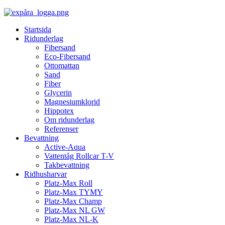
Startsida
Ridunderlag
Fibersand
Eco-Fibersand
Ottomattan
Sand
Fiber
Glycerin
Magnesiumklorid
Hippotex
Om ridunderlag
Referenser
Bevattning
Active-Aqua
Vattentåg Rollcar T-V
Takbevattning
Ridhusharvar
Platz-Max Roll
Platz-Max TYMY
Platz-Max Champ
Platz-Max NL GW
Platz-Max NL-K