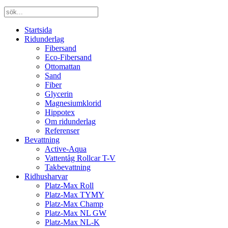
Startsida
Ridunderlag
Fibersand
Eco-Fibersand
Ottomattan
Sand
Fiber
Glycerin
Magnesiumklorid
Hippotex
Om ridunderlag
Referenser
Bevattning
Active-Aqua
Vattentåg Rollcar T-V
Takbevattning
Ridhusharvar
Platz-Max Roll
Platz-Max TYMY
Platz-Max Champ
Platz-Max NL GW
Platz-Max NL-K