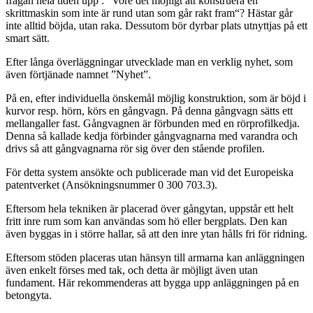
frågan hela tiden upp : "Vore det möjligt att konstruera en
skrittmaskin som inte är rund utan som går rakt fram“? Hästar går
inte alltid böjda, utan raka. Dessutom bör dyrbar plats utnyttjas på ett
smart sätt.
Efter långa överläggningar utvecklade man en verklig nyhet, som
även förtjänade namnet ”Nyhet”.
På en, efter individuella önskemål möjlig konstruktion, som är böjd i
kurvor resp. hörn, körs en gångvagn. På denna gångvagn sätts ett
mellangaller fast. Gångvagnen är förbunden med en rörprofilkedja.
Denna så kallade kedja förbinder gångvagnarna med varandra och
drivs så att gångvagnarna rör sig över den stående profilen.
För detta system ansökte och publicerade man vid det Europeiska
patentverket (Ansökningsnummer 0 300 703.3).
Eftersom hela tekniken är placerad över gångytan, uppstår ett helt
fritt inre rum som kan användas som hö eller bergplats. Den kan
även byggas in i större hallar, så att den inre ytan hålls fri för ridning.
Eftersom stöden placeras utan hänsyn till armarna kan anläggningen
även enkelt förses med tak, och detta är möjligt även utan
fundament. Här rekommenderas att bygga upp anläggningen på en
betongyta.