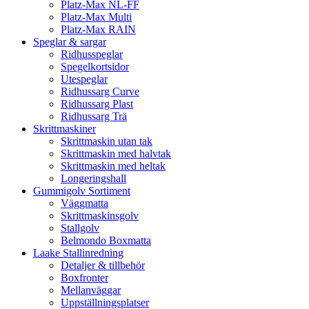
Platz-Max NL-FF
Platz-Max Multi
Platz-Max RAIN
Speglar & sargar
Ridhusspeglar
Spegelkortsidor
Utespeglar
Ridhussarg Curve
Ridhussarg Plast
Ridhussarg Trä
Skrittmaskiner
Skrittmaskin utan tak
Skrittmaskin med halvtak
Skrittmaskin med heltak
Longeringshall
Gummigolv Sortiment
Väggmatta
Skrittmaskinsgolv
Stallgolv
Belmondo Boxmatta
Laake Stallinredning
Detaljer & tillbehör
Boxfronter
Mellanväggar
Uppställningsplatser