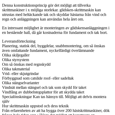
Denna konstruktionsprincip gör det möjligt att tillverka
skrittmaskiner i x möjliga storlekar. glidsken-skrittmaskin kan
utrustas med heltäckande tak och skyddar hästarna från vind och
regn och anläggningen kan användas hela året om.
En intressant möjlighet är monteringen av glidskensanläggningen i
en bestående hall, då går kostnaderna för fundament och tak bort.
Leveransförteckning
Planering, statisk del, byggdelar, snabbmontering, om så önskas
även omfattande fundament, nyckelfärdigt överlämnande
Olika skiljegaller
Olika styrsystem
Om så önskas med regnskydd
Olika takmaterial
Vrid- eller skjutgrindar
Förbyggnad som catslide roof- eller sadeltak
Olika stängselvarianter
Vindnät mellan stängsel och tak som skydd för taket
Vindfång av dubbelstegsplattor för att skydda taket
Specialönskningar Kan tas hänsyn till. Möjligt att delvis montera
själv
Hur skrittmaskin uppstod och dess teknik
Från erfarenheten av att ha bygga över 200 hästskrittmaskiner, dök