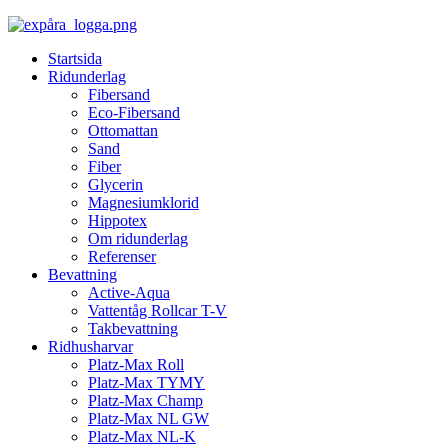
Startsida
Ridunderlag
Fibersand
Eco-Fibersand
Ottomattan
Sand
Fiber
Glycerin
Magnesiumklorid
Hippotex
Om ridunderlag
Referenser
Bevattning
Active-Aqua
Vattentåg Rollcar T-V
Takbevattning
Ridhusharvar
Platz-Max Roll
Platz-Max TYMY
Platz-Max Champ
Platz-Max NL GW
Platz-Max NL-K