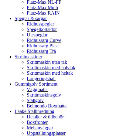
Platz-Max NL-FF
Platz-Max Multi
Platz-Max RAIN
Speglar & sargar
Ridhusspeglar
Spegelkortsidor
Utespeglar
Ridhussarg Curve
Ridhussarg Plast
Ridhussarg Trä
Skrittmaskiner
Skrittmaskin utan tak
Skrittmaskin med halvtak
Skrittmaskin med heltak
Longeringshall
Gummigolv Sortiment
Väggmatta
Skrittmaskinsgolv
Stallgolv
Belmondo Boxmatta
Laake Stallinredning
Detaljer & tillbehör
Boxfronter
Mellanväggar
Uppställningsplatser