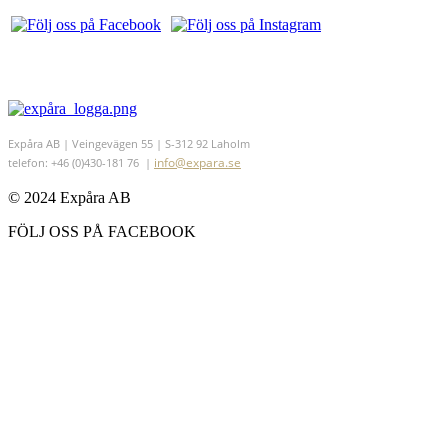
Expåra AB | Veingevägen 55 | S-312 92 Laholm
info@expara.se
telefon: +46 (0)430-181 76 |
© 2024 Expåra AB
FÖLJ OSS PÅ FACEBOOK