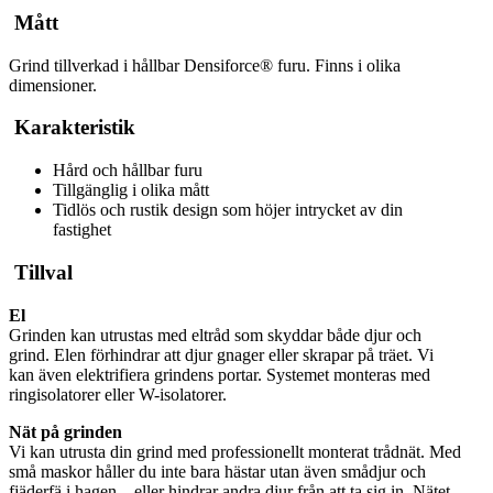
Mått
Grind tillverkad i hållbar Densiforce® furu. Finns i olika
dimensioner.
Karakteristik
Hård och hållbar furu
Tillgänglig i olika mått
Tidlös och rustik design som höjer intrycket av din
fastighet
Tillval
El
Grinden kan utrustas med eltråd som skyddar både djur och
grind. Elen förhindrar att djur gnager eller skrapar på träet. Vi
kan även elektrifiera grindens portar. Systemet monteras med
ringisolatorer eller W-isolatorer.
Nät på grinden
Vi kan utrusta din grind med professionellt monterat trådnät. Med
små maskor håller du inte bara hästar utan även smådjur och
fjäderfä i hagen – eller hindrar andra djur från att ta sig in. Nätet