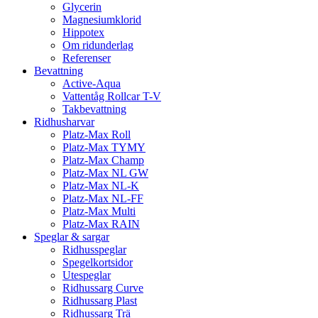
Glycerin
Magnesiumklorid
Hippotex
Om ridunderlag
Referenser
Bevattning
Active-Aqua
Vattentåg Rollcar T-V
Takbevattning
Ridhusharvar
Platz-Max Roll
Platz-Max TYMY
Platz-Max Champ
Platz-Max NL GW
Platz-Max NL-K
Platz-Max NL-FF
Platz-Max Multi
Platz-Max RAIN
Speglar & sargar
Ridhusspeglar
Spegelkortsidor
Utespeglar
Ridhussarg Curve
Ridhussarg Plast
Ridhussarg Trä