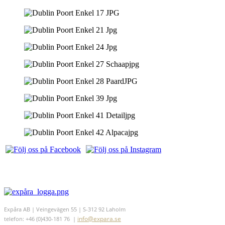
Expåra AB | Veingevägen 55 | S-312 92 Laholm
info@expara.se
telefon: +46 (0)430-181 76 |