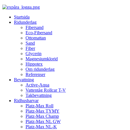
Startsida
Ridunderlag
Fibersand
Eco-Fibersand
Ottomattan
Sand
Fiber
Glycerin
Magnesiumklorid
Hippotex
Om ridunderlag
Referenser
Bevattning
Active-Aqua
Vattentåg Rollcar T-V
Takbevattning
Ridhusharvar
Platz-Max Roll
Platz-Max TYMY
Platz-Max Champ
Platz-Max NL GW
Platz-Max NL-K