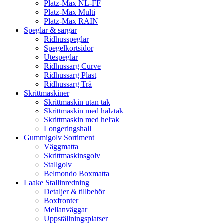
Platz-Max NL-FF
Platz-Max Multi
Platz-Max RAIN
Speglar & sargar
Ridhusspeglar
Spegelkortsidor
Utespeglar
Ridhussarg Curve
Ridhussarg Plast
Ridhussarg Trä
Skrittmaskiner
Skrittmaskin utan tak
Skrittmaskin med halvtak
Skrittmaskin med heltak
Longeringshall
Gummigolv Sortiment
Väggmatta
Skrittmaskinsgolv
Stallgolv
Belmondo Boxmatta
Laake Stallinredning
Detaljer & tillbehör
Boxfronter
Mellanväggar
Uppställningsplatser