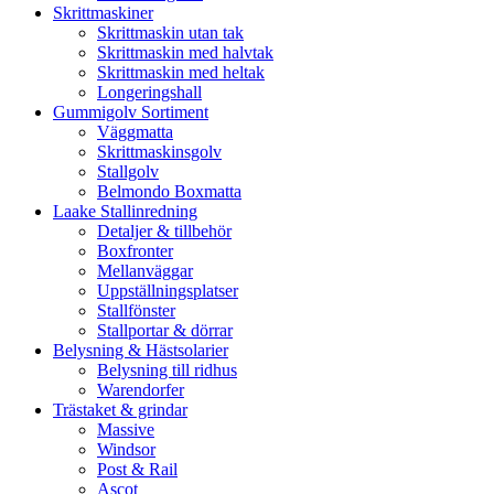
Skrittmaskiner
Skrittmaskin utan tak
Skrittmaskin med halvtak
Skrittmaskin med heltak
Longeringshall
Gummigolv Sortiment
Väggmatta
Skrittmaskinsgolv
Stallgolv
Belmondo Boxmatta
Laake Stallinredning
Detaljer & tillbehör
Boxfronter
Mellanväggar
Uppställningsplatser
Stallfönster
Stallportar & dörrar
Belysning & Hästsolarier
Belysning till ridhus
Warendorfer
Trästaket & grindar
Massive
Windsor
Post & Rail
Ascot