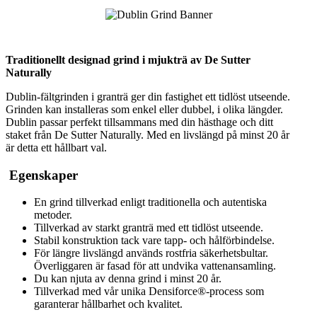
Traditionellt designad grind i mjukträ av De Sutter
Naturally
Dublin-fältgrinden i granträ ger din fastighet ett tidlöst utseende.
Grinden kan installeras som enkel eller dubbel, i olika längder.
Dublin passar perfekt tillsammans med din hästhage och ditt
staket från De Sutter Naturally. Med en livslängd på minst 20 år
är detta ett hållbart val.
Egenskaper
En grind tillverkad enligt traditionella och autentiska
metoder.
Tillverkad av starkt granträ med ett tidlöst utseende.
Stabil konstruktion tack vare tapp- och hålförbindelse.
För längre livslängd används rostfria säkerhetsbultar.
Överliggaren är fasad för att undvika vattenansamling.
Du kan njuta av denna grind i minst 20 år.
Tillverkad med vår unika Densiforce®-process som
garanterar hållbarhet och kvalitet.