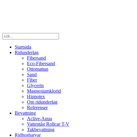
Startsida
Ridunderlag
Fibersand
Eco-Fibersand
Ottomattan
Sand
Fiber
Glycerin
Magnesiumklorid
Hippotex
Om ridunderlag
Referenser
Bevattning
Active-Aqua
Vattentåg Rollcar T-V
Takbevattning
Ridhusharvar