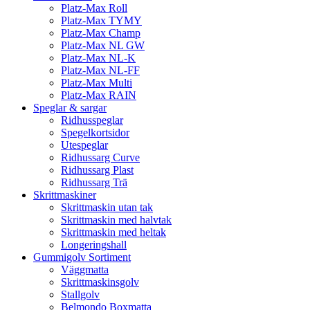
Platz-Max Roll
Platz-Max TYMY
Platz-Max Champ
Platz-Max NL GW
Platz-Max NL-K
Platz-Max NL-FF
Platz-Max Multi
Platz-Max RAIN
Speglar & sargar
Ridhusspeglar
Spegelkortsidor
Utespeglar
Ridhussarg Curve
Ridhussarg Plast
Ridhussarg Trä
Skrittmaskiner
Skrittmaskin utan tak
Skrittmaskin med halvtak
Skrittmaskin med heltak
Longeringshall
Gummigolv Sortiment
Väggmatta
Skrittmaskinsgolv
Stallgolv
Belmondo Boxmatta