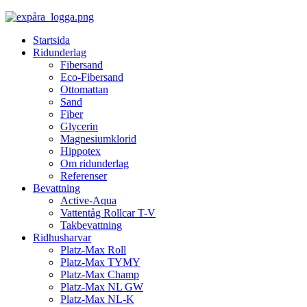
Startsida
Ridunderlag
Fibersand
Eco-Fibersand
Ottomattan
Sand
Fiber
Glycerin
Magnesiumklorid
Hippotex
Om ridunderlag
Referenser
Bevattning
Active-Aqua
Vattentåg Rollcar T-V
Takbevattning
Ridhusharvar
Platz-Max Roll
Platz-Max TYMY
Platz-Max Champ
Platz-Max NL GW
Platz-Max NL-K